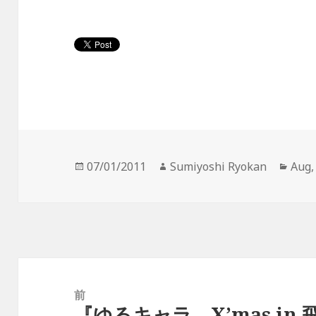
投
作
カ
07/01/2011
Sumiyoshi Ryokan
Aug
稿
成
テ
日:
者
ゴ
リ
ー
投
稿
前
『ゆるキャラ X’mas i
ナ
前