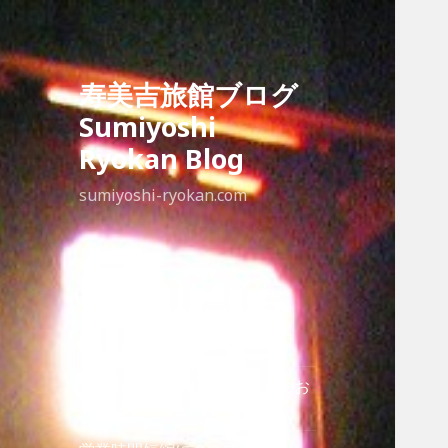
寿美吉旅館ブログ
Sumiyoshi
Ryokan Blog
sumiyoshi-ryokan.com
最近の投稿
Sumiyoshi ryokan
寿美吉旅館HPリニューアルのお
知らせ