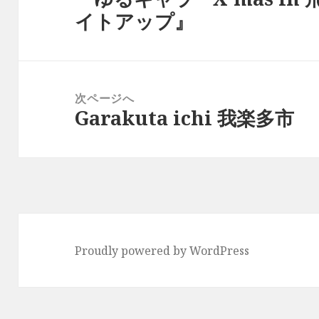
イトアップ』
ビ
の
ゲ
投
ー
稿:
シ
次ページへ
ョ
Garakuta ichi 我楽多市
次
ン
の
投
稿:
Proudly powered by WordPress