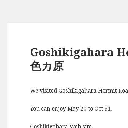
Goshikigahara H
色カ原
We visited Goshikigahara Hermit Road
You can enjoy May 20 to Oct 31.
Goshikigahara Web site.