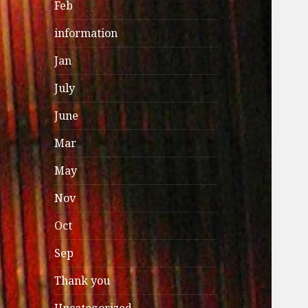
Feb
information
Jan
July
June
Mar
May
Nov
Oct
Sep
Thank you