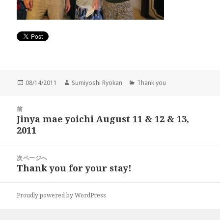
投
作
カ
08/14/2011
Sumiyoshi Ryokan
Thank you
稿
成
テ
日:
者
ゴ
投
リ
前
稿
Jinya mae yoichi August 11 & 12 & 13,
ー
前
ナ
2011
の
ビ
投
ゲ
稿:
次ページへ
ー
Thank you for your stay!
次
シ
の
ョ
投
ン
Proudly powered by WordPress
稿: