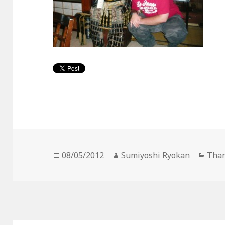
投
作
カ
08/05/2012
Sumiyoshi Ryokan
Than
稿
成
テ
日:
者
ゴ
リ
ー