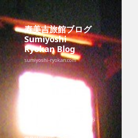
寿美吉旅館ブログ
Sumiyoshi
Ryokan Blog
sumiyoshi-ryokan.com
最近の投稿
Sumiyoshi ryokan
寿美吉旅館HPリニューアルのお
知らせ