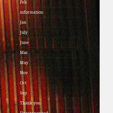
Feb
information
Jan
July
June
Mar
May
Nov
Oct
Sep
Thank you