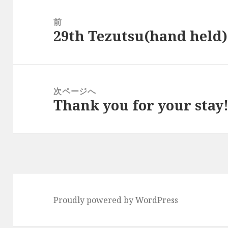
投
稿
前
29th Tezutsu(hand held
ナ
前
ビ
の
ゲ
投
ー
稿:
次ページへ
シ
Thank you for your stay!
次
ョ
の
ン
投
稿:
Proudly powered by WordPress