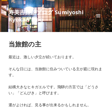
寿美吉旅館ブログ Sumiyoshi
Ryokan Blog
メニュ
ーとウ
ィジェ
ット
当旅館の主
最近は、激しい夕立が続いております。
そんな日には、当旅館に住みついている主が庭に現れま
す。
結構大きなヒキガエルです。飛騨の方言では「どうさ
い」「どんびき」と呼びます。
運がよければ、見る事が出来るかもしれません。